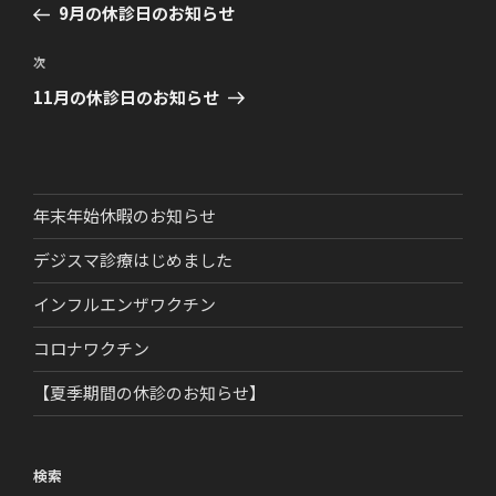
の
9月の休診日のお知らせ
ナ
投
ビ
稿
次
次
ゲ
の
11月の休診日のお知らせ
ー
投
稿
シ
ョ
ン
年末年始休暇のお知らせ
デジスマ診療はじめました
インフルエンザワクチン
コロナワクチン
【夏季期間の休診のお知らせ】
検索