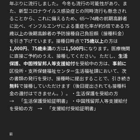
年ぶりに流行しました。 今冬も流行の可能性があり、ま
た、新型コロナウイルス感染症との同時流行も懸念され
ることから、これに備えるため、65～74歳の前期高齢者
に比べ、インフルエンザによる重症化率が約5倍である75
歳以上の後期高齢者の予防接種自己負担額（接種料金）
を引き下げています。接種日時点で
75歳以上
の方は
1,000円
、
75歳未満
の方は
1,500円
になります。医療機関
に直接ご予約のうえ、接種してください。 ただし、
生活
保護、中国残留邦人等支援給付
を受給中の方は、
事前に
区役所・支所保健福祉センター生活福祉課において、次
の書類の発行を受け、接種時に提出することで、引き続き
無料
で接種していただけます（後日提出されても接種料
金の還付はできません。）。 ・生活保護を受給の方
→ 「生活保護受給証明書」 ・中国残留邦人等支援給付
を受給の方 → 「支援給付受給証明書」
投
前
前
稿