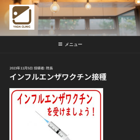
コ
ン
テ
ン
ツ
やだ消化器内視鏡クリニック
京都市 山科駅前の「やだ消化器内視鏡クリニック」では、ハイエンド
へ
装置による「つらくない胃カメラ」「つらくない大腸カメラ」「エラス
メニュー
ス
トグラフィ」など、最新の検査を楽に正確に受けることができます。
キ
ッ
投
2023年11月5日
投稿者:
院長
プ
稿
インフルエンザワクチン接種
日: