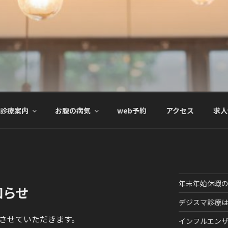
視鏡クリニック
器内視鏡クリニック」では、ハイエンド装置による「つらくな
新の検査を楽に正確に受けることができます。
診療案内
お腹の病気
web予約
アクセス
求人
年末年始休暇
知らせ
デジスマ診療
診とさせていただきます。
インフルエン