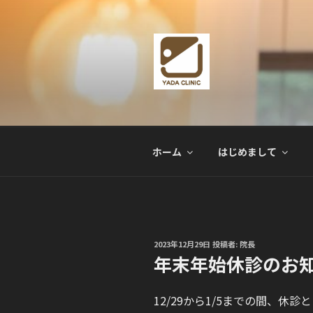
コ
ン
テ
ン
ツ
へ
やだ消化器内
京都市 山科駅前の「やだ消化
ス
「エラストグラフィ」など、最
キ
ッ
ホーム
はじめまして
プ
投
2023年12月29日
投稿者:
院長
稿
年末年始休診のお
日:
12/29から1/5までの間、休