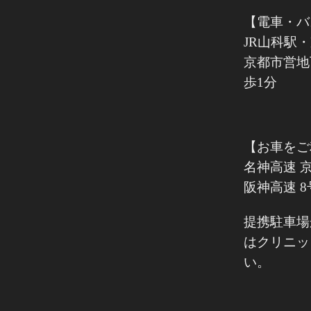
【電車・バ
JR山科駅
京都市営地
歩1分
【お車をご
名神高速 京
阪神高速 8
提携駐車場
はクリニッ
い。