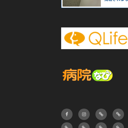
Facebook
Instagram
大
超
腸
音
大
ヘ
C
お
カ
波