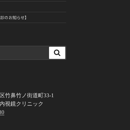
ン
休診のお知らせ】
検
索
区竹鼻竹ノ街道町33-1
内視鏡クリニック
80