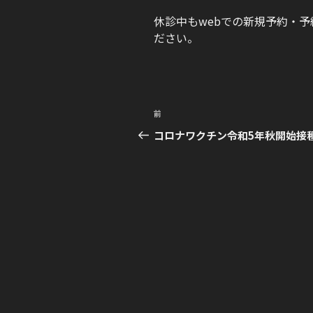
休診中もwebでの新規予約・
ださい。
投
前
前
稿
の
コロナワクチン令和5年秋開始接
投
ナ
稿
ビ
ゲ
ー
シ
ョ
ン