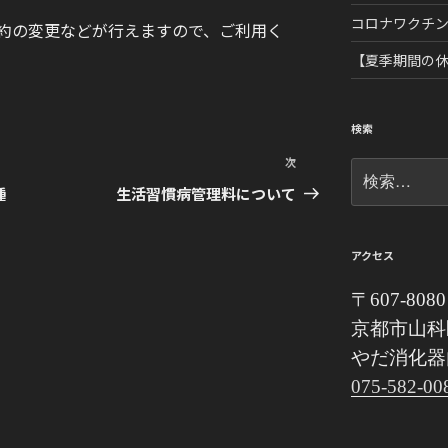
コロナワクチ
予約の変更などが行えますので、ご利用く
【夏季期間の
検索
次
次
検
の
索:
種
生活習慣病管理料について
投
稿
アクセス
〒607-8080
京都市山科
やだ消化器
075-582-00