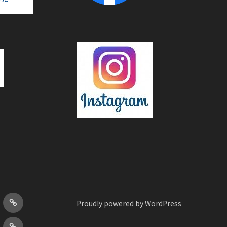
胃
Proudly powered by WordPress
が
下
ん