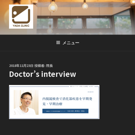
コ
ン
テ
ン
ツ
やだ消化器内視鏡クリニック
京都市 山科駅前の「やだ消化器内視鏡クリニック」では、ハイエンド
へ
装置による「つらくない胃カメラ」「つらくない大腸カメラ」「エラス
メニュー
ス
トグラフィ」など、最新の検査を楽に正確に受けることができます。
キ
ッ
投
2018年11月23日
投稿者:
院長
プ
稿
Doctor’s interview
日: