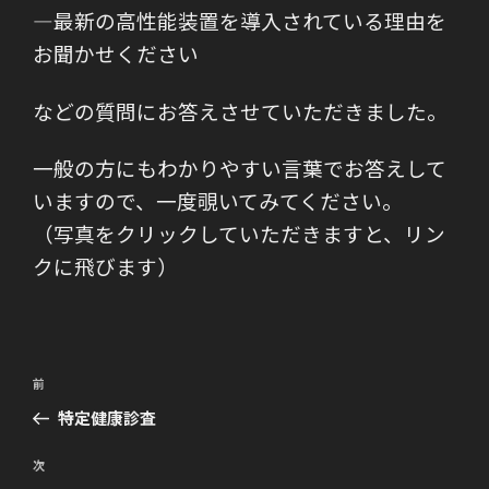
―最新の高性能装置を導入されている理由を
お聞かせください
などの質問にお答えさせていただきました。
一般の方にもわかりやすい言葉でお答えして
いますので、一度覗いてみてください。
（写真をクリックしていただきますと、リン
クに飛びます）
投
前
前
稿
の
特定健康診査
ナ
投
ビ
稿
次
次