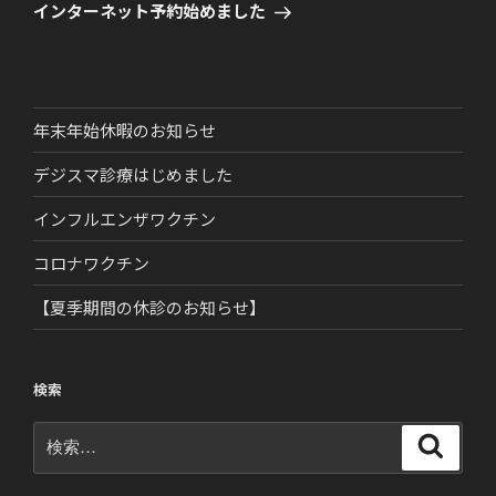
ゲ
の
インターネット予約始めました
ー
投
稿
シ
ョ
ン
年末年始休暇のお知らせ
デジスマ診療はじめました
インフルエンザワクチン
コロナワクチン
【夏季期間の休診のお知らせ】
検索
検
検
索
索: